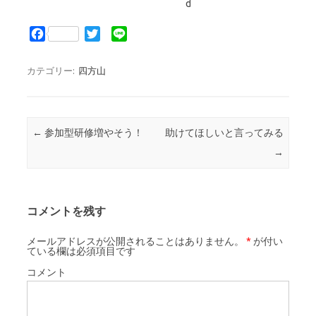
d
F
T
L
a
w
i
c
i
n
カテゴリー:
四方山
e
t
e
b
t
o
e
o
r
投稿ナビゲーション
←
参加型研修増やそう！
助けてほしいと言ってみる
k
→
コメントを残す
メールアドレスが公開されることはありません。
*
が付い
ている欄は必須項目です
コメント