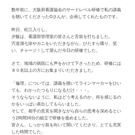
数年前に、大阪府看護協会のサードレベル研修で私の講義
を聴いてくださったOさんが、企画してくれたものです。
昨日、松江入りし、
夕飯は、看護部管理室の皆さんと舌鼓を打ちました。
宍道湖七珍やカニをいただきながら、ひたすら喋り、笑
い、チャージ！して望んだ今日の研修でした。
さて、地域の病院にも声をかけて下さったため、研修には
８０名以上の方にお集まりいただきました。
「倫理」については、講義を聴いてラインマーカーをひい
ても、わかったつもりになるだけ・・・。
そうならないように、私はどう考えるのか、何を感じるの
かをいっぱい表出してもらいました。
そして、相手の意見を聞きながら自らの思考を深めるとい
う2時間30分の組立で研修を進めました。
皆さん、しっかり前を向いて聞いてくださり、とても充実
した時間でした。