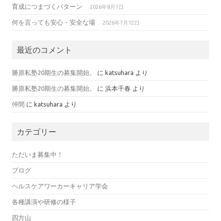
育成につまづくパターン
2026年8月1日
何を言っても安心・安全な場
2026年7月12日
最近のコメント
勝原私塾20期生の募集開始。
に
katsuhara
より
勝原私塾20期生の募集開始。
に
浜本千春
より
仲間
に
katsuhara
より
カテゴリー
ただいま募集中！
ブログ
ヘルスケアワーカーキャリア学会
各種講演や研修の様子
四方山