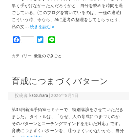
早く手がけなかったんだろうかと、自分を戒める時間を過
ごしている。(このブログを書いているのは、一種の逃避)
こういう時、今なら、AIに思考の整理をしてもらったり、
私の文…
続きを読む »
F
T
L
a
w
i
c
i
n
カテゴリー:
最近のできごと
e
t
e
b
t
o
e
育成につまづくパターン
o
r
k
投稿者:
katsuhara
|
2026年8月1日
第35回新潟手術室セミナーで、特別講演をさせていただき
ました。 タイトルは、「なぜ、人の育成につまづくのか:
そのパターンとコーチングマインドを用いた対応」です。
育成につまずくパターンを、 ①うまくいかないから、自分