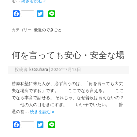
を…
続きを読む »
F
T
L
a
w
i
c
i
n
カテゴリー:
最近のできごと
e
t
e
b
t
o
e
何を言っても安心・安全な場
o
r
k
投稿者:
katsuhara
|
2026年7月12日
勝原私塾に来た人が、必ず言うのは、「何を言っても大丈
夫な場所ですね」です。 ここでなら言える。 ここ
でなら本音で話せる。 それじゃ、なぜ普段は言えないの？
他の人の目をきにすぎ。 いい子でいたい。 普
通の答…
続きを読む »
F
T
L
a
w
i