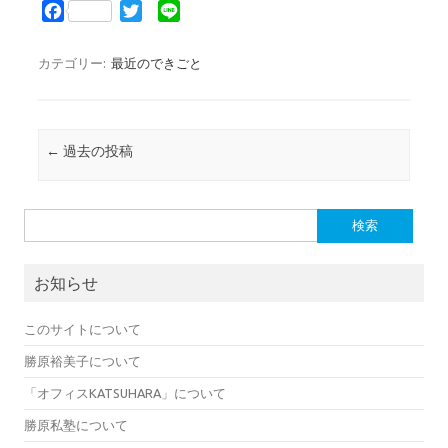
F
T
L
a
w
i
c
i
n
カテゴリー:
最近のできごと
e
t
e
b
t
o
e
o
r
投稿ナビゲーション
←
過去の投稿
k
検索:
お知らせ
このサイトについて
勝原裕美子について
「オフィスKATSUHARA」について
勝原私塾について