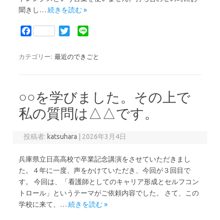
聞きし…
続きを読む »
F
T
L
a
w
i
c
i
n
カテゴリー:
最近のできごと
e
t
e
b
t
o
e
○○を学びました。その上で
o
r
k
私の質問は△△です。
投稿者:
katsuhara
|
2026年3月4日
兵庫県立日高高校で卒業記念講演をさせていただきまし
た。４年に一度、声をかけていただき、今回が３回目で
す。 今回は、「看護師としてのキャリア形成とセルフコン
トロール」というテーマがご依頼内容でした。 さて、この
学校に来て、…
続きを読む »