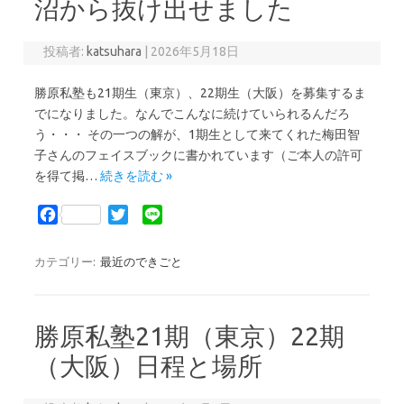
沼から抜け出せました
o
r
k
投稿者:
katsuhara
|
2026年5月18日
勝原私塾も21期生（東京）、22期生（大阪）を募集するま
でになりました。なんでこんなに続けていられるんだろ
う・・・ その一つの解が、1期生として来てくれた梅田智
子さんのフェイスブックに書かれています（ご本人の許可
を得て掲…
続きを読む »
F
T
L
a
w
i
c
i
n
カテゴリー:
最近のできごと
e
t
e
b
t
o
e
勝原私塾21期（東京）22期
o
r
k
（大阪）日程と場所