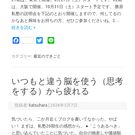
は、大阪で開催。10月31日（土）スタート予定です。 勝原
私塾の説明会を下記のとおり開催しますので、何してるの
かなあと興味をお持ちの方、ぜひご参加くださいね。2…
続きを読む »
F
T
L
a
w
i
c
i
n
カテゴリー:
最近のできごと
e
t
e
b
t
o
e
いつもと違う脳を使う（思考
o
r
k
をする）から疲れる
投稿者:
katsuhara
|
2026年5月7日
気づいたら、二か月近くブログを書いてなかった。やば
い！ まずは、私塾20期生の感想から。 ●「こうあるべき」
と思い込んでいたことに気づいた。自分の物差しや価値観