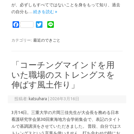
が、必ずしもすべてではないことを身をもって知り、過去
の自分も…
続きを読む »
F
T
L
a
w
i
c
i
n
カテゴリー:
最近のできごと
e
t
e
b
t
o
e
「コーチングマインドを用
o
r
k
いた職場のストレングスを
伸ばす風土作り」
投稿者:
katsuhara
|
2026年3月16日
3月14日。三重大学の片岡三佳先生が大会長を務める日本
看護研究学会第30回東海地方会学術集会で、表記のタイト
ルで基調講演をさせていただきました。 普段、自分ではス
トレングスという言葉を使いません。打ち合わせの時にお