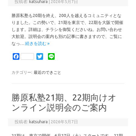
投稿者:
katsuhara
|
2026年5月7日
勝原私塾も20期を終え、200人を越えるコミュニティとな
りました。この勢いで、21期を東京で、22期を大阪で開催
します。詳細は、チラシを御覧くださいね。お問い合わせ
大歓迎。説明会の案内も別の記事に書きますので、ご覧に
なっ…
続きを読む »
F
T
L
a
w
i
c
i
n
カテゴリー:
最近のできごと
e
t
e
b
t
o
e
勝原私塾21期、22期向けオ
o
r
k
ンライン説明会のご案内
投稿者:
katsuhara
|
2026年5月7日
21期は、東京で開催。6月27日（土）スタートです。 22期