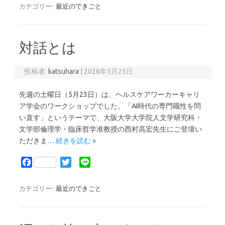
c
i
n
カテゴリー:
最近のできごと
e
t
e
b
t
o
e
対話とは
o
r
k
投稿者:
katsuhara
|
2026年5月25日
先週の土曜日（5月23日）は、ヘルスケアワーカーキャリ
ア学会のワークショップでした。「AI時代の専門職性を問
い直す」というテーマで、大阪大学大学院人文学研究科・
文学部倫理学・臨床哲学准教授の西村高宏先生にご登壇い
ただきま…
続きを読む »
F
T
L
a
w
i
c
i
n
カテゴリー:
最近のできごと
e
t
e
b
t
o
e