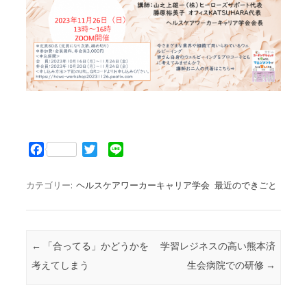
F
T
L
a
w
i
c
i
n
カテゴリー:
ヘルスケアワーカーキャリア学会
最近のできごと
e
t
e
b
t
o
e
o
r
投稿ナビゲーション
←
「合ってる」かどうかを
学習レジネスの高い熊本済
k
考えてしまう
生会病院での研修
→