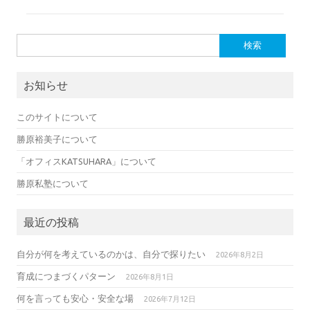
b
t
o
e
検索:
o
r
k
お知らせ
このサイトについて
勝原裕美子について
「オフィスKATSUHARA」について
勝原私塾について
最近の投稿
自分が何を考えているのかは、自分で探りたい
2026年8月2日
育成につまづくパターン
2026年8月1日
何を言っても安心・安全な場
2026年7月12日