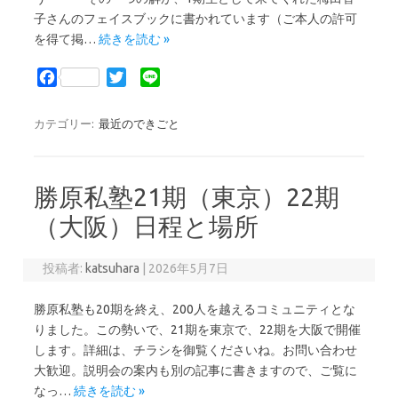
子さんのフェイスブックに書かれています（ご本人の許可
を得て掲…
続きを読む »
F
T
L
a
w
i
c
i
n
カテゴリー:
最近のできごと
e
t
e
b
t
o
e
勝原私塾21期（東京）22期
o
r
k
（大阪）日程と場所
投稿者:
katsuhara
|
2026年5月7日
勝原私塾も20期を終え、200人を越えるコミュニティとな
りました。この勢いで、21期を東京で、22期を大阪で開催
します。詳細は、チラシを御覧くださいね。お問い合わせ
大歓迎。説明会の案内も別の記事に書きますので、ご覧に
なっ…
続きを読む »