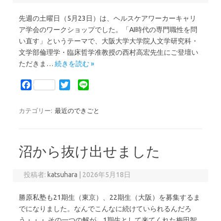
先週の土曜日（5月23日）は、ヘルスケアワーカーキャリ
ア学会のワークショップでした。「AI時代の専門職性を問
い直す」というテーマで、大阪大学大学院人文学研究科・
文学部倫理学・臨床哲学准教授の西村高宏先生にご登壇い
ただきま…
続きを読む »
F
T
L
a
w
i
c
i
n
カテゴリー:
最近のできごと
e
t
e
b
t
o
e
沼から抜け出せました
o
r
k
投稿者:
katsuhara
|
2026年5月18日
勝原私塾も21期生（東京）、22期生（大阪）を募集するま
でになりました。なんでこんなに続けていられるんだろ
う・・・ その一つの解が、1期生として来てくれた梅田智