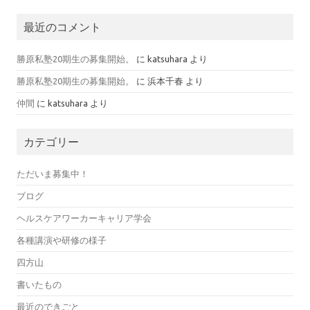
最近のコメント
勝原私塾20期生の募集開始。
に
katsuhara
より
勝原私塾20期生の募集開始。
に
浜本千春
より
仲間
に
katsuhara
より
カテゴリー
ただいま募集中！
ブログ
ヘルスケアワーカーキャリア学会
各種講演や研修の様子
四方山
書いたもの
最近のできごと