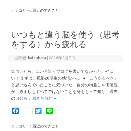
a
w
i
c
i
n
カテゴリー:
最近のできごと
e
t
e
b
t
o
e
いつもと違う脳を使う（思考
o
r
k
をする）から疲れる
投稿者:
katsuhara
|
2026年5月7日
気づいたら、二か月近くブログを書いてなかった。やば
い！ まずは、私塾20期生の感想から。 ●「こうあるべき」
と思い込んでいたことに気づいた。自分の物差しや価値観
が、必ずしもすべてではないことを身をもって知り、過去
の自分も…
続きを読む »
F
T
L
a
w
i
c
i
n
カテゴリー:
最近のできごと
e
t
e