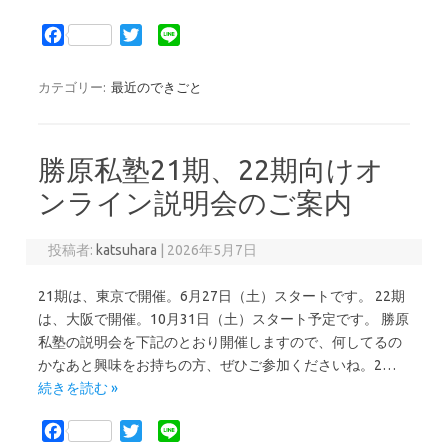
F
T
L
a
w
i
c
i
n
カテゴリー:
最近のできごと
e
t
e
b
t
o
e
勝原私塾21期、22期向けオ
o
r
k
ンライン説明会のご案内
投稿者:
katsuhara
|
2026年5月7日
21期は、東京で開催。6月27日（土）スタートです。 22期
は、大阪で開催。10月31日（土）スタート予定です。 勝原
私塾の説明会を下記のとおり開催しますので、何してるの
かなあと興味をお持ちの方、ぜひご参加くださいね。2…
続きを読む »
F
T
L