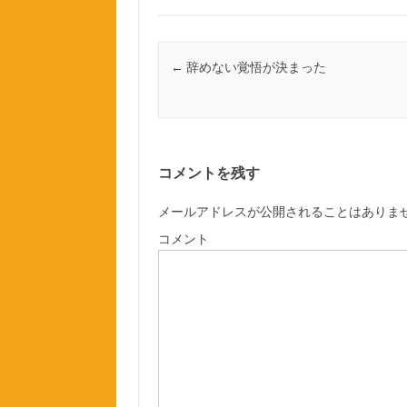
b
t
o
e
o
r
投稿ナビゲーション
←
辞めない覚悟が決まった
k
コメントを残す
メールアドレスが公開されることはありま
コメント