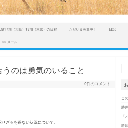
私塾17期（大阪）18期（東京）の日程
ただいま募集中！
日記
>> メール
検索
合うのは勇気のいること
0件のコメント
こ
勝
「オ
択せざるを得ない状況について、
勝