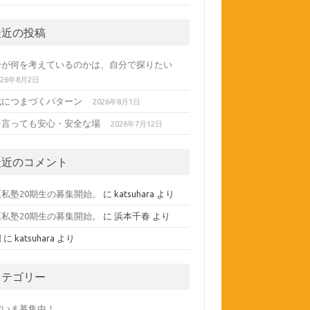
最近の投稿
分が何を考えているのかは、自分で探りたい
026年8月2日
成につまづくパターン
2026年8月1日
を言っても安心・安全な場
2026年7月12日
最近のコメント
原私塾20期生の募集開始。
に
katsuhara
より
原私塾20期生の募集開始。
に
浜本千春
より
間
に
katsuhara
より
カテゴリー
だいま募集中！