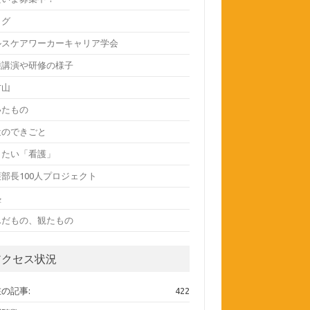
ログ
ルスケアワーカーキャリア学会
種講演や研修の様子
方山
いたもの
近のできごと
したい「看護」
部長100人プロジェクト
塾
んだもの、観たもの
アクセス状況
の記事:
422