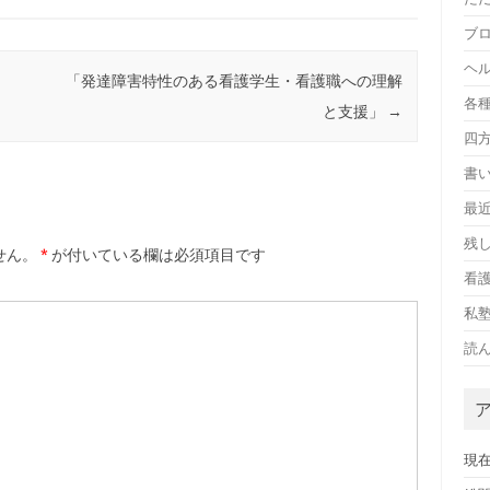
ブ
ヘ
「発達障害特性のある看護学生・看護職への理解
各
と支援」
→
四
書
最
残
せん。
*
が付いている欄は必須項目です
看護
私
読
現在