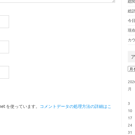
総閲
総訪
今日
現
カウ
ア
20
月
3
met を使っています。
コメントデータの処理方法の詳細はこ
10
17
24
31