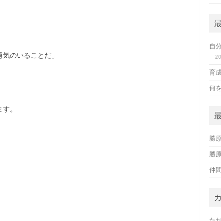
自
勇気のいることだ」
2
育
何
ます。
勝
勝
仲
た