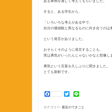
ある事例を通して考えてもらいました。
すると、ある学生から、
「いろいろな考えがある中で、
自分の価値観と異なるものに向き合うのは
という発言がありました。
おそらくそのように発言することも、
実は勇気がいったんじゃないかなと想像し
勇気という言葉を久しぶりに聞きました。
とても新鮮です。
F
T
L
a
w
i
c
i
n
カテゴリー:
最近のできごと
e
t
e