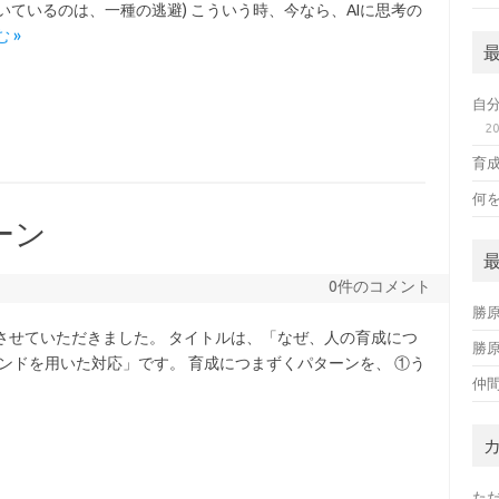
いているのは、一種の逃避) こういう時、今なら、AIに思考の
 »
自
2
育
何
ーン
0件のコメント
勝
させていただきました。 タイトルは、「なぜ、人の育成につ
勝
インドを用いた対応」です。 育成につまずくパターンを、 ①う
仲
た