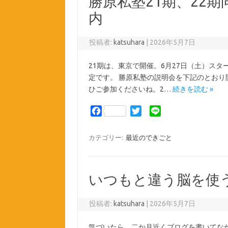
勝原私塾21期、22
o
r
k
内
投稿者:
katsuhara
|
2026年5月7日
21期は、東京で開催。6月27日（土）スタ
定です。 勝原私塾の説明会を下記のとお
ひご参加くださいね。2…
続きを読む »
F
T
L
a
w
i
c
i
n
カテゴリー:
最近のできごと
e
t
e
b
t
o
e
いつもと違う脳を使
o
r
k
投稿者:
katsuhara
|
2026年5月7日
気づいたら、二か月近くブログを書いてなか