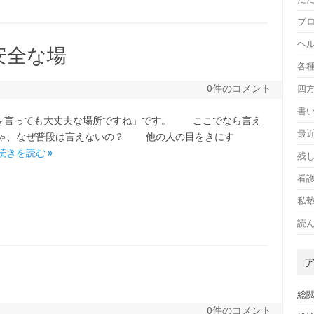
ブ
ヘ
安全な場
各
0件のコメント
四
書
を言っても大丈夫な場所ですね」です。 ここでなら言え
最
じゃ、なぜ普段は言えないの？ 他の人の目をきにす
続きを読む »
残
看護
私
読
総閲
0件のコメント