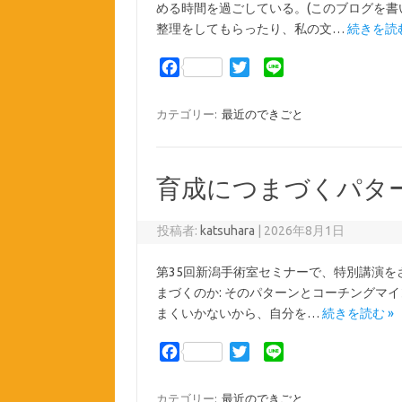
める時間を過ごしている。(このブログを書
整理をしてもらったり、私の文…
続きを読む
F
T
L
a
w
i
c
i
n
カテゴリー:
最近のできごと
e
t
e
b
t
o
e
育成につまづくパタ
o
r
k
投稿者:
katsuhara
|
2026年8月1日
第35回新潟手術室セミナーで、特別講演を
まづくのか: そのパターンとコーチングマ
まくいかないから、自分を…
続きを読む »
F
T
L
a
w
i
c
i
n
カテゴリー:
最近のできごと