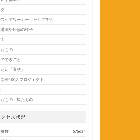
ログ
ルスケアワーカーキャリア学会
種講演や研修の様子
方山
いたもの
近のできごと
したい「看護」
部長100人プロジェクト
塾
んだもの、観たもの
アクセス状況
覧数:
675624