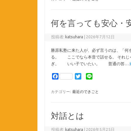
e
t
e
b
t
o
e
何を言っても安心・
o
r
k
投稿者:
katsuhara
|
2026年7月12日
勝原私塾に来た人が、必ず言うのは、「何
る。 ここでなら本音で話せる。 それ
ぎ。 いい子でいたい。 普通の答…
F
T
L
a
w
i
c
i
n
カテゴリー:
最近のできごと
e
t
e
b
t
o
e
対話とは
o
r
k
投稿者:
katsuhara
|
2026年5月25日