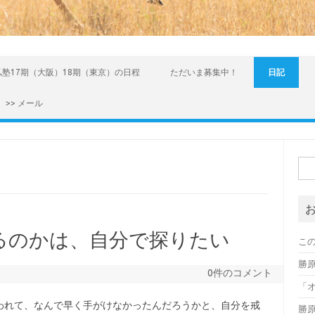
私塾17期（大阪）18期（東京）の日程
ただいま募集中！
日記
>> メール
検索
るのかは、自分で探りたい
こ
勝
0件のコメント
「オ
われて、なんで早く手がけなかったんだろうかと、自分を戒
勝