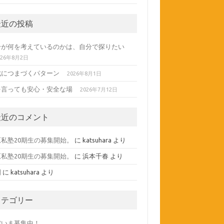
最近の投稿
分が何を考えているのかは、自分で探りたい
026年8月2日
成につまづくパターン
2026年8月1日
を言っても安心・安全な場
2026年7月12日
最近のコメント
原私塾20期生の募集開始。
に
katsuhara
より
原私塾20期生の募集開始。
に
浜本千春
より
間
に
katsuhara
より
カテゴリー
だいま募集中！