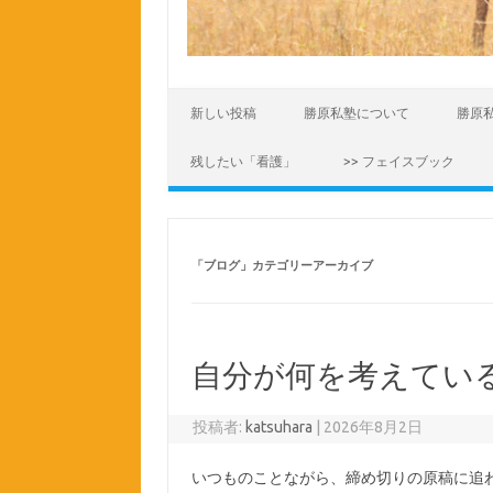
コンテンツへスキップ
新しい投稿
勝原私塾について
勝原
残したい「看護」
>> フェイスブック
「
ブログ
」カテゴリーアーカイブ
自分が何を考えてい
投稿者:
katsuhara
|
2026年8月2日
いつものことながら、締め切りの原稿に追