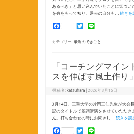
あるべき」と思い込んでいたことに気づい
を身をもって知り、過去の自分も…
続きを読
F
T
L
a
w
i
c
i
n
カテゴリー:
最近のできごと
e
t
e
b
t
o
e
「コーチングマイン
o
r
k
スを伸ばす風土作り
投稿者:
katsuhara
|
2026年3月16日
3月14日。三重大学の片岡三佳先生が大会
記のタイトルで基調講演をさせていただき
ん。打ち合わせの時にお聞きし…
続きを読む
F
T
L