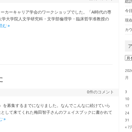
総訪
今日
ワーカーキャリア学会のワークショップでした。「AI時代の専
大学大学院人文学研究科・文学部倫理学・臨床哲学准教授の
現
む »
カウ
ア
20
た
月
0件のコメント
3
10
阪）を募集するまでになりました。なんでこんなに続けていら
17
生として来てくれた梅田智子さんのフェイスブックに書かれて
24
 »
31
« 7