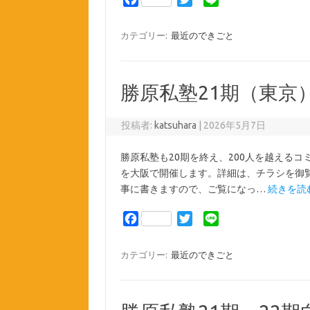
a
w
i
c
i
n
カテゴリー:
最近のできごと
e
t
e
b
t
o
e
勝原私塾21期（東京
o
r
k
投稿者:
katsuhara
|
2026年5月7日
勝原私塾も20期を終え、200人を越えるコ
を大阪で開催します。詳細は、チラシを御
事に書きますので、ご覧になっ…
続きを読む
F
T
L
a
w
i
c
i
n
カテゴリー:
最近のできごと
e
t
e
b
t
o
e