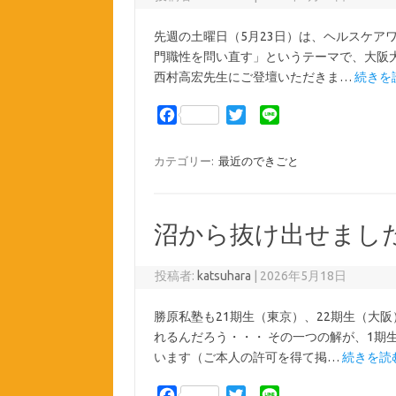
先週の土曜日（5月23日）は、ヘルスケア
門職性を問い直す」というテーマで、大阪
西村高宏先生にご登壇いただきま…
続きを読
F
T
L
a
w
i
c
i
n
カテゴリー:
最近のできごと
e
t
e
b
t
o
e
沼から抜け出せまし
o
r
k
投稿者:
katsuhara
|
2026年5月18日
勝原私塾も21期生（東京）、22期生（大
れるんだろう・・・ その一つの解が、1期
います（ご本人の許可を得て掲…
続きを読む
F
T
L