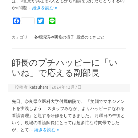
は、○意見が異なる2人ともから相談を受けたらどうするの
か○問題…
続きを読む »
F
T
L
a
w
i
c
i
n
カテゴリー:
各種講演や研修の様子
最近のできごと
e
t
e
b
t
o
e
師長のプチハッピーに「い
o
r
k
いね」で応える副部長
投稿者:
katsuhara
|
2024年12月7日
先日、奈良県立医科大学付属病院で、 「笑顔でマネジメン
トを実践しよう： スタッフみなが、よりハッピーになれる
看護管理」と題する研修をしてきました。 月曜日の午後と
いう、現場の看護師長にとっては超多忙な時間帯でした
が、とて…
続きを読む »