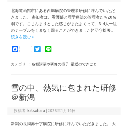
北海道函館市にある西堀病院の管理者研修に呼んでいただ
きました。 参加者は、看護部と理学療法の管理者たち20名
弱です。こじんまりとした感じがまたよくって、3-4人一組
のテーブルをくまなく回ることができました(^▽^) 拙著…
続きを読む »
F
T
L
a
w
i
c
i
n
カテゴリー:
各種講演や研修の様子
最近のできごと
e
t
e
b
t
o
e
雪の中、熱気に包まれた研修
o
r
k
＠新潟
投稿者:
katsuhara
|
2025年1月16日
新潟の長岡赤十字病院に研修に呼んでいただきました。 大