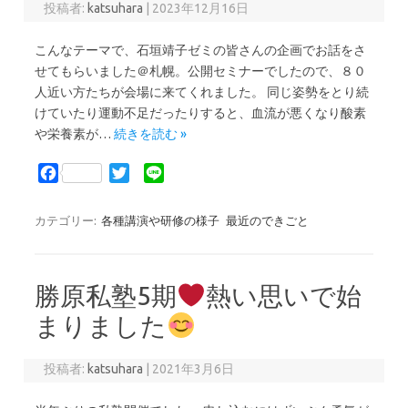
投稿者:
katsuhara
|
2023年12月16日
こんなテーマで、石垣靖子ゼミの皆さんの企画でお話をさ
せてもらいました＠札幌。公開セミナーでしたので、８０
人近い方たちが会場に来てくれました。 同じ姿勢をとり続
けていたり運動不足だったりすると、血流が悪くなり酸素
や栄養素が…
続きを読む »
F
T
L
a
w
i
c
i
n
カテゴリー:
各種講演や研修の様子
最近のできごと
e
t
e
b
t
o
e
勝原私塾5期
熱い思いで始
o
r
k
まりました
投稿者:
katsuhara
|
2021年3月6日