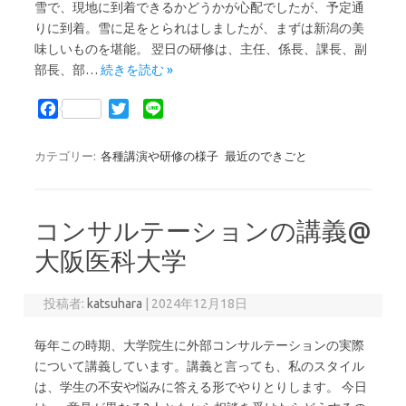
雪で、現地に到着できるかどうかが心配でしたが、予定通
りに到着。雪に足をとられはしましたが、まずは新潟の美
味しいものを堪能。 翌日の研修は、主任、係長、課長、副
部長、部…
続きを読む »
F
T
L
a
w
i
c
i
n
カテゴリー:
各種講演や研修の様子
最近のできごと
e
t
e
b
t
o
e
コンサルテーションの講義@
o
r
k
大阪医科大学
投稿者:
katsuhara
|
2024年12月18日
毎年この時期、大学院生に外部コンサルテーションの実際
について講義しています。講義と言っても、私のスタイル
は、学生の不安や悩みに答える形でやりとりします。 今日