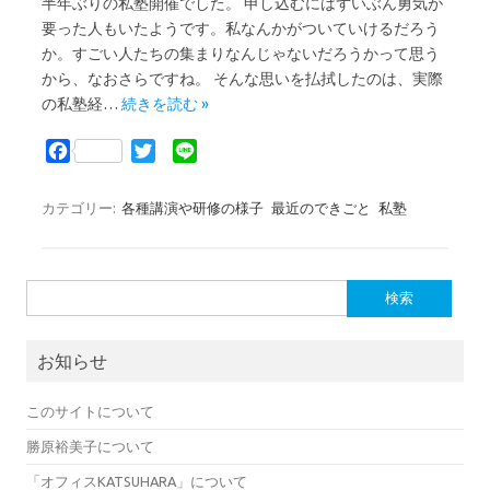
半年ぶりの私塾開催でした。 申し込むにはずいぶん勇気が
要った人もいたようです。私なんかがついていけるだろう
か。すごい人たちの集まりなんじゃないだろうかって思う
から、なおさらですね。 そんな思いを払拭したのは、実際
の私塾経…
続きを読む »
F
T
L
a
w
i
c
i
n
カテゴリー:
各種講演や研修の様子
最近のできごと
私塾
e
t
e
b
t
o
e
検索:
o
r
k
お知らせ
このサイトについて
勝原裕美子について
「オフィスKATSUHARA」について