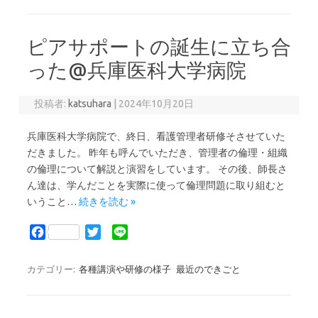
b
t
o
e
ピアサポートの誕生に立ち合
o
r
k
った@兵庫医科大学病院
投稿者:
katsuhara
|
2024年10月20日
兵庫医科大学病院で、終日、看護管理者研修そさせていた
だきました。 昨年も呼んでいただき、管理者の倫理・組織
の倫理について解説と演習をしています。 その後、師長さ
ん達は、学んだことを実際に使って倫理問題に取り組むと
いうこと…
続きを読む »
F
T
L
a
w
i
c
i
n
カテゴリー:
各種講演や研修の様子
最近のできごと
e
t
e
b
t
o
e