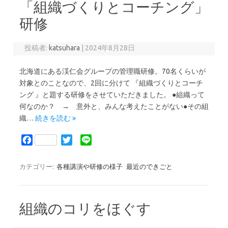
「組織づくりとコーチング」
o
r
k
研修
投稿者:
katsuhara
|
2024年8月28日
北海道にある渓仁会グループの管理職研修。70名くらいが
対象とのことなので、2回に分けて 『組織づくりとコーチ
ング 』と題する研修をさせていただきました。 ●組織って
何なのか？ → 意外と、みんな考えたことがない●その組
織…
続きを読む »
F
T
L
a
w
i
c
i
n
カテゴリー:
各種講演や研修の様子
最近のできごと
e
t
e
b
t
o
e
組織のコリをほぐす
o
r
k