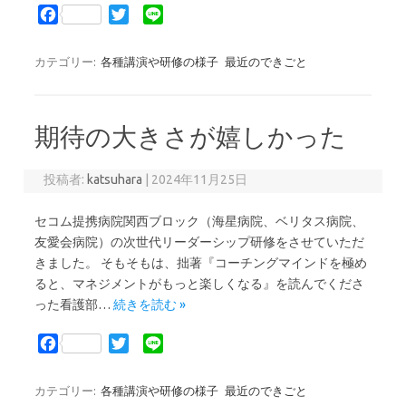
F
T
L
a
w
i
c
i
n
カテゴリー:
各種講演や研修の様子
最近のできごと
e
t
e
b
t
o
e
期待の大きさが嬉しかった
o
r
k
投稿者:
katsuhara
|
2024年11月25日
セコム提携病院関西ブロック（海星病院、ベリタス病院、
友愛会病院）の次世代リーダーシップ研修をさせていただ
きました。 そもそもは、拙著『コーチングマインドを極め
ると、マネジメントがもっと楽しくなる』を読んでくださ
った看護部…
続きを読む »
F
T
L
a
w
i
c
i
n
カテゴリー:
各種講演や研修の様子
最近のできごと
e
t
e