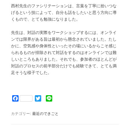
西村先生のファシリテーションは、言葉を丁寧に拾いつな
げるという技によって、自分も話をしたいと思う方向に導
くもので、とても勉強になりました。
先生は、対話の実際をワークショップするには、オンライ
ンでは限界がある旨は最初から懸念されていました。たし
かに、空気感や身体性といったその場にいるからこそ感じ
られるものが排除されて対話をするのはオンラインでは難
しいところもありました。それでも、参加者のほとんどが
対話のプロセスの前半部分だけでも経験できて、とても満
足そうな様子でした。
F
T
L
a
w
i
c
i
n
カテゴリー:
最近のできごと
e
t
e
b
t