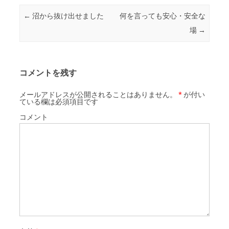
o
e
o
r
投稿ナビゲーション
←
沼から抜け出せました
何を言っても安心・安全な
k
場
→
コメントを残す
メールアドレスが公開されることはありません。
*
が付い
ている欄は必須項目です
コメント