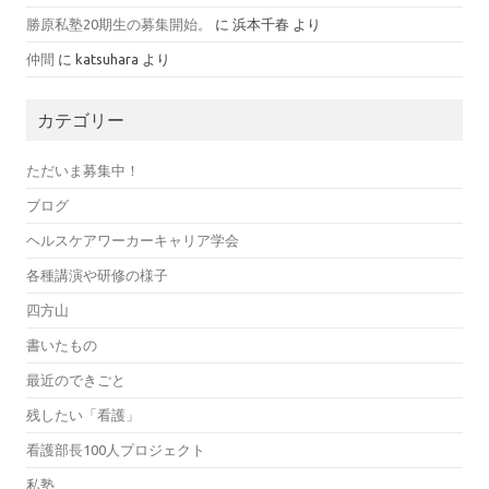
勝原私塾20期生の募集開始。
に
浜本千春
より
仲間
に
katsuhara
より
カテゴリー
ただいま募集中！
ブログ
ヘルスケアワーカーキャリア学会
各種講演や研修の様子
四方山
書いたもの
最近のできごと
残したい「看護」
看護部長100人プロジェクト
私塾