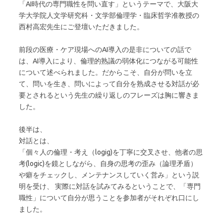
「AI時代の専門職性を問い直す」というテーマで、大阪大
学大学院人文学研究科・文学部倫理学・臨床哲学准教授の
西村高宏先生にご登壇いただきました。
前段の医療・ケア現場へのAI導入の是非についての話で
は、AI導入により、倫理的熟議の弱体化につながる可能性
について述べられました。だからこそ、自分が問いを立
て、問いを生き、問いによって自分を熟成させる対話が必
要とされるという先生の繰り返しのフレーズは胸に響きま
した。
後半は、
対話とは、
「個々人の倫理・考え（logig)を丁寧に交叉させ、他者の思
考(logic)を鏡としながら、自身の思考の歪み（論理矛盾）
や癖をチェックし、メンテナンスしていく営み」という説
明を受け、 実際に対話を試みてみるということで、「専門
職性」について自分が思うことを参加者がそれぞれ口にし
ました。