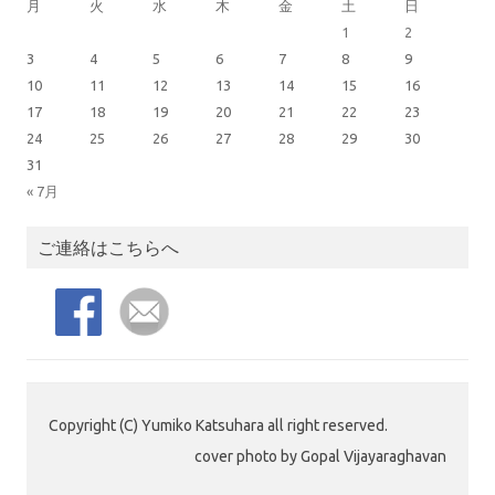
月
火
水
木
金
土
日
1
2
3
4
5
6
7
8
9
10
11
12
13
14
15
16
17
18
19
20
21
22
23
24
25
26
27
28
29
30
31
« 7月
ご連絡はこちらへ
Copyright (C) Yumiko Katsuhara all right reserved.
cover photo by Gopal Vijayaraghavan