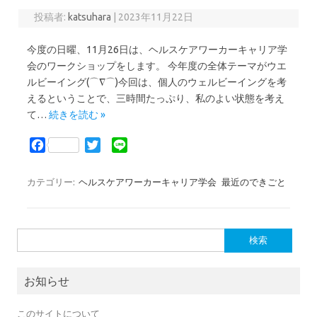
投稿者:
katsuhara
|
2023年11月22日
今度の日曜、11月26日は、ヘルスケアワーカーキャリア学
会のワークショップをします。 今年度の全体テーマがウエ
ルビーイング(⌒∇⌒)今回は、個人のウェルビーイングを考
えるということで、三時間たっぷり、私のよい状態を考え
て…
続きを読む »
F
T
L
a
w
i
c
i
n
カテゴリー:
ヘルスケアワーカーキャリア学会
最近のできごと
e
t
e
b
t
o
e
検索:
o
r
k
お知らせ
このサイトについて