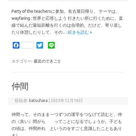
Party of the teachersに参加。名古屋日帰り。 テーマは、
wayfaring : 世界と応答しよう 行きたい所に行くために、直
線で結んだ最短距離を行くのは合理的。だけど、寄り道し
たり休憩したりして、その…
続きを読む »
F
T
L
a
w
i
c
i
n
カテゴリー:
最近のできごと
e
t
e
b
t
o
e
仲間
o
r
k
投稿者:
katsuhara
|
2025年12月16日
仲間って、そのまま一つずつの漢字をつなげて読むと、仲
の（良い）間がら ってことになるでしょうか。子ども
の頃は、仲間外れ というのをすごく意識したこともあり
まし