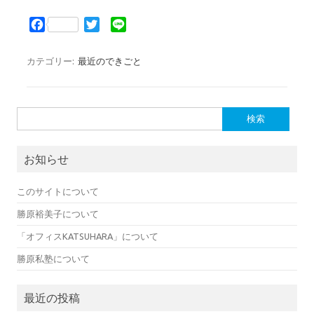
F
T
L
a
w
i
c
i
n
カテゴリー:
最近のできごと
e
t
e
b
t
o
e
検索:
o
r
k
お知らせ
このサイトについて
勝原裕美子について
「オフィスKATSUHARA」について
勝原私塾について
最近の投稿