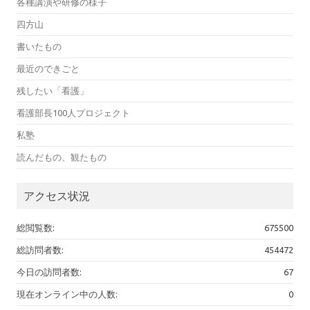
各種講演や研修の様子
四方山
書いたもの
最近のできごと
残したい「看護」
看護部長100人プロジェクト
私塾
読んだもの、観たもの
アクセス状況
総閲覧数:
675500
総訪問者数:
454472
今日の訪問者数:
67
現在オンライン中の人数:
0