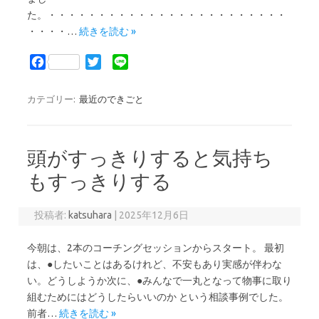
た。・・・・・・・・・・・・・・・・・・・・・・・・
・・・・…
続きを読む »
F
T
L
a
w
i
c
i
n
カテゴリー:
最近のできごと
e
t
e
b
t
o
e
頭がすっきりすると気持ち
o
r
k
もすっきりする
投稿者:
katsuhara
|
2025年12月6日
今朝は、2本のコーチングセッションからスタート。 最初
は、●したいことはあるけれど、不安もあり実感が伴わな
い。どうしようか次に、●みんなで一丸となって物事に取り
組むためにはどうしたらいいのか という相談事例でした。
前者…
続きを読む »