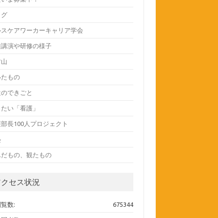
ログ
ルスケアワーカーキャリア学会
種講演や研修の様子
方山
いたもの
近のできごと
したい「看護」
部長100人プロジェクト
塾
んだもの、観たもの
アクセス状況
覧数:
675344