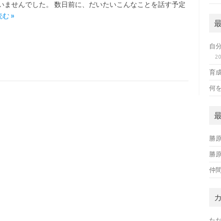
いませんでした。 数日前に、だいたいこんなことを話す予定
む »
自
2
育
何
勝
勝
仲
た