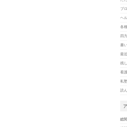
ブ
ヘ
各
四
書
最
残
看護
私
読
総閲