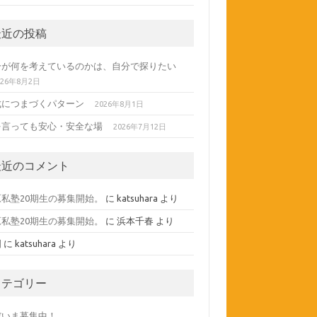
最近の投稿
分が何を考えているのかは、自分で探りたい
026年8月2日
成につまづくパターン
2026年8月1日
を言っても安心・安全な場
2026年7月12日
最近のコメント
原私塾20期生の募集開始。
に
katsuhara
より
原私塾20期生の募集開始。
に
浜本千春
より
間
に
katsuhara
より
カテゴリー
だいま募集中！