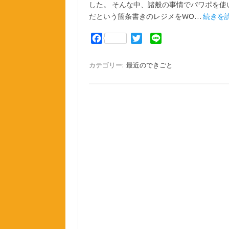
した。 そんな中、諸般の事情でパワポを使
だという箇条書きのレジメをWO…
続きを読
F
T
L
a
w
i
c
i
n
カテゴリー:
最近のできごと
e
t
e
b
t
o
e
o
r
k