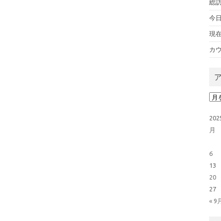
総訪
今日
現
カウ
ア
20
月
6
13
20
27
« 9