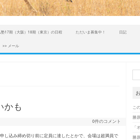
私塾17期（大阪）18期（東京）の日程
ただいま募集中！
日記
>> メール
検索
いかも
こ
勝
0件のコメント
「オ
、申し込み締め切り前に定員に達したとかで、会場は超満員で
勝