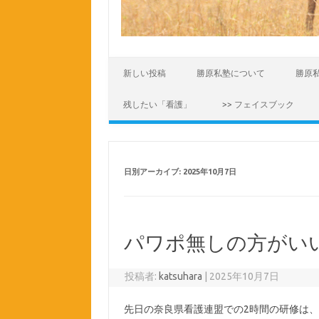
コンテンツへスキップ
新しい投稿
勝原私塾について
勝原
残したい「看護」
>> フェイスブック
日別アーカイブ:
2025年10月7日
パワポ無しの方がい
投稿者:
katsuhara
|
2025年10月7日
先日の奈良県看護連盟での2時間の研修は