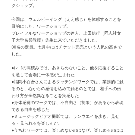
クショップ。
今回は、ウェルビーイング（ええ感じ）を体感することを
目的にした、ワークショップ。
プレイフルなワークショップの達人、上田信行（同志社女
子大学名誉教授）先生に来ていただきました。
80名の定員。七月中にはチケット完売という人気の高さで
した。
●レゴの高積みでは、あきらめないこと、他を応援すること
を通して会場に一体感が生まれた
●福岡小百合さんによるタッチングワークでは、業務的に触
るのと、心からの感情を込めて触るのとでは、相手への伝
わり方が全然異なることを実感した
●身体感覚のワークでは、不自由さ（制限）があるから表現
できる自由を感じた
●ミュージックビデオ撮影では、ランウエイを歩き、見せ
る・見られるを楽しんだ。
●うちわワークでは、楽しめないのはなぜ、楽しめるのはは