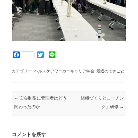
F
T
L
a
w
i
c
i
n
カテゴリー:
ヘルスケアワーカーキャリア学会
最近のできごと
e
t
e
b
t
o
e
o
r
投稿ナビゲーション
←
面会制限に管理者はどう
「組織づくりとコーチン
k
関わったのか
グ」研修
→
コメントを残す