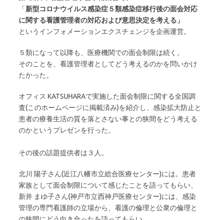
「
新型コロナウイルス感染症５類感染症移行後の面会対応
に関する看護管理者の対応および意思決定を考える」
というインフォメーションエクスチェンジを企画運営。
５類になって以降も、医療機関での面会制限は続く。
そのことを、看護管理者としてどう考えるのかを問いかけ
たかった。
オフィス KATSUHARAで実施した面会制限に関する全国調
査(このホームページに掲載済み)を紹介し、感染拡大防止と
患者の療養生活の質を落とさない事との狭間をどう考える
のかというプレゼンを行った。
その後の話題提供者は３人。
北川 陽子さん(近江八幡市立総合医療センター)には。患者
家族として面会制限について感じたことを語ってもらい、
新井 まゆ子さん(神戸市立西神戸医療センター)には、感染
管理の専門看護師の立場から、看護の倫理と公衆の倫理と
の狭間にどう向き合ったを語ってもらい、