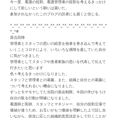
今一度、看護の役割、看護管理者の役割を考えるきっかけ
にして欲しいという願いは届いた。
参加されなかったこのブログの読者にも届くと信じる。
^_^^_^^_^^_^^_^^_^^_^^_^^_^^_^^_^^_^^_^^_^^_^^_^
^_^#
原点回帰
管理者とスタッフの思いの総意を他者を巻き込んで考えて
いくことコロナにより、いろいろな感情を蓋していた自分
に気がつきました
管理者としてスタッフや患者家族の思いを代表して伝えて
行きたいと思います
色々考えるきっかけになりました。
スタッフと管理者との葛藤。また、組織と自分との葛藤に
ついて考えれるいい機会になりました。
ずっとモヤモヤしてた当院の面会制限。今回の学びをうけ
自分の取る行動が明確になりました。
看護師と医師、スタッフとマネジャー、自分の役割立場で
価値が違うため、お互いがもつ価値を理解した上で話し合
いながら、状況に応じた組織的意思決定をして行くことが