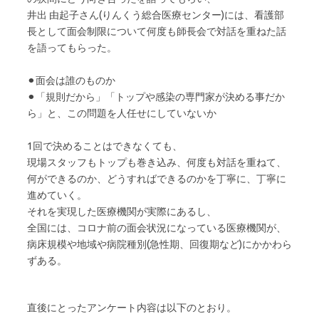
井出 由起子さん(りんくう総合医療センター)には、看護部
長として面会制限について何度も師長会で対話を重ねた話
を語ってもらった。
⚫︎面会は誰のものか
⚫︎「規則だから」「トップや感染の専門家が決める事だか
ら」と、この問題を人任せにしていないか
1回で決めることはできなくても、
現場スタッフもトップも巻き込み、何度も対話を重ねて、
何ができるのか、どうすればできるのかを丁寧に、丁寧に
進めていく。
それを実現した医療機関が実際にあるし、
全国には、コロナ前の面会状況になっている医療機関が、
病床規模や地域や病院種別(急性期、回復期など)にかかわら
ずある。
直後にとったアンケート内容は以下のとおり。