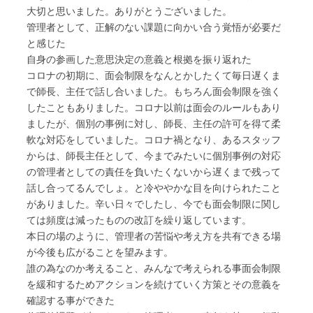
大切と思いました。ありがとうございました。
管理者として、正解のない課題に向かい合う覚悟が必要だ
と感じた
自身の参画した意思決定の意義と根拠を振り返れた
コロナの初期に、面会制限をなんとかしたくて毎日遅くま
で師長、主任で話し合いました。もちろん面会制限を強く
したこともありました。コロナ以前は面会のルールもあり
ましたが、個別の事例に対し、師長、主任の許可を得て柔
軟な対応をしていました。コロナ禍となり、あるスタッフ
からは、師長主任として、今までみたいに個別事例の対応
の管理者としての責任を負いたくないから遅くまで残って
話し合ってるんでしょ。と冷ややかな目を向けられたこと
がありました。辛い日々でしたし、今でも面会制限に関し
ては頻度は減ったものの改訂を繰り返しています。
本日の場のように、管理者の苦悩や考え方を共有できる場
が今後も広がることを望みます。
誰の為なのか考えること、みんなで考えられる事面会制限
を緩和するためアクションを続けていく方策とその意義を
確認する事ができた