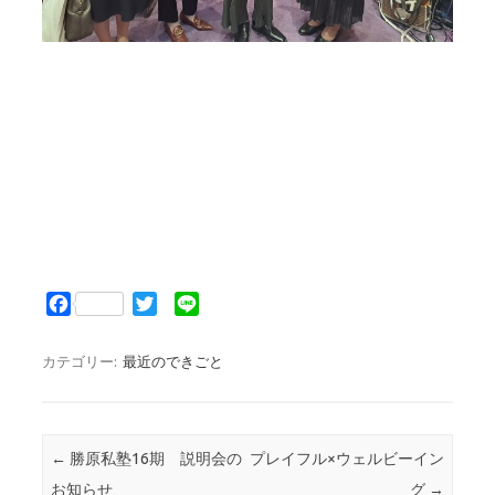
F
T
L
a
w
i
c
i
n
カテゴリー:
最近のできごと
e
t
e
b
t
o
e
o
r
投稿ナビゲーション
←
勝原私塾16期 説明会の
プレイフル×ウェルビーイン
k
お知らせ
グ
→