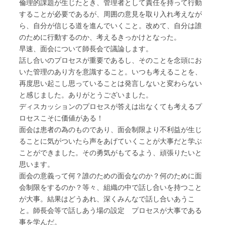
倫理的課題が生じたとき、管理者として責任を持って行動
することが必要であるが、周囲の意見を取り入れ考えなが
ら、自分が信じる道を進んでいくこと。改めて、自分は誰
のために行動するのか、考えるきっかけとなった。
早速、面会について師長会で議論します。
話し合いのプロセスが重要であるし、そのことを念頭にお
いた管理のあり方を意識すること。いつも考えることを、
再度思い起こし思っていることは発言しないと変わらない
と感じました。ありがとうございました。
ディスカッションのプロセスが答えは出なくても考えるプ
ロセスこそに価値がある！
面会は患者の為のものであり、面会制限より不利益が生じ
ることに気がついたら声をあげていくことが大事だと学ぶ
ことができました。その勇気がもてるよう、頑張りたいと
思います。
面会の意義って何？誰のための面会なのか？何のために面
会制限をするのか？等々、組織の中で話し合いを持つこと
が大事。結果はどうあれ、深くみんなで話し合いあうこ
と。師長会等で話しあう場の設定 プロセスが大事である
事を学んだ。