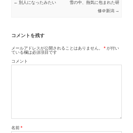
投稿ナビゲーション
←
別人になったみたい
雪の中、熱気に包まれた研
k
修＠新潟
→
コメントを残す
メールアドレスが公開されることはありません。
*
が付い
ている欄は必須項目です
コメント
名前
*