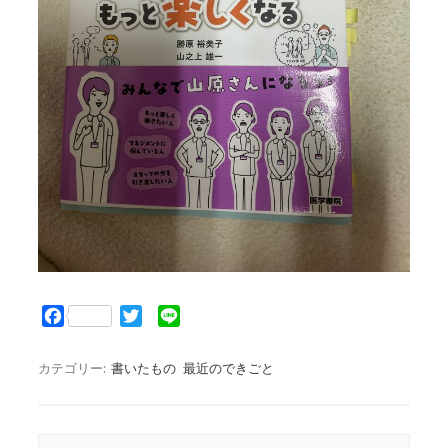
F
T
L
a
w
i
c
i
n
カテゴリー:
書いたもの
最近のできごと
e
t
e
b
t
o
e
o
r